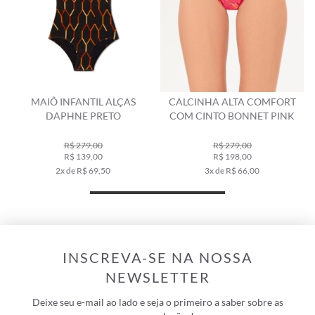
O
MAIÔ INFANTIL ALÇAS
CALCINHA ALTA COMFORT
DAPHNE PRETO
COM CINTO BONNET PINK
R$ 279,00
R$ 279,00
R$ 139,00
R$ 198,00
2x de R$ 69,50
3x de R$ 66,00
INSCREVA-SE NA NOSSA
NEWSLETTER
Deixe seu e-mail ao lado e seja o primeiro a saber sobre as