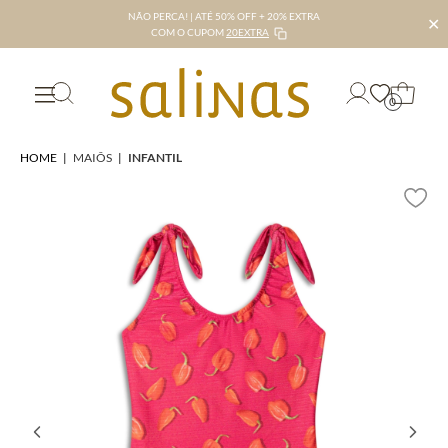
NÃO PERCA! | ATÉ 50% OFF + 20% EXTRA
✕
COM O CUPOM
20EXTRA
0
HOME
|
MAIÔS
|
INFANTIL