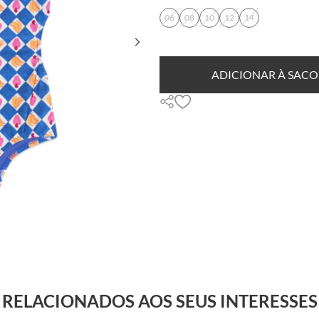
06
08
10
12
14
ADICIONAR À SACO
RELACIONADOS AOS SEUS INTERESSES