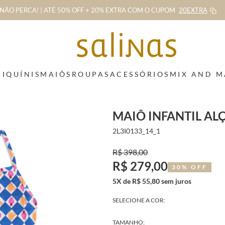
NÃO PERCA! | ATÉ 50% OFF + 20% EXTRA
COM O CUPOM
20EXTRA
BIQUÍNIS
MAIÔS
ROUPAS
ACESSÓRIOS
MIX AND 
MAIÔ INFANTIL AL
2L3I0133_14_1
R$ 398,00
R$ 279,00
30% OFF
5X de R$ 55,80 sem juros
SELECIONE A COR:
TAMANHO: