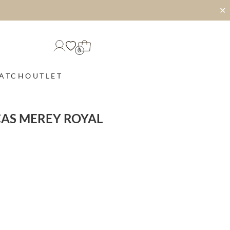
✕
0
MATCH
OUTLET
ÇAS MEREY ROYAL