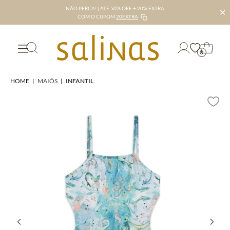
NÃO PERCA! | ATÉ 50% OFF + 20% EXTRA
✕
COM O CUPOM
20EXTRA
0
HOME
|
MAIÔS
|
INFANTIL