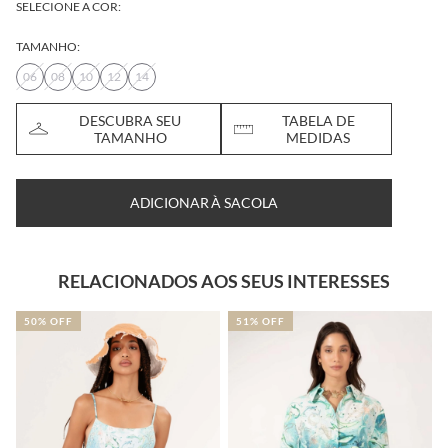
SELECIONE A COR:
TAMANHO:
06
08
10
12
14
DESCUBRA SEU
TABELA DE
TAMANHO
MEDIDAS
ADICIONAR À SACOLA
RELACIONADOS AOS SEUS INTERESSES
50% OFF
51% OFF