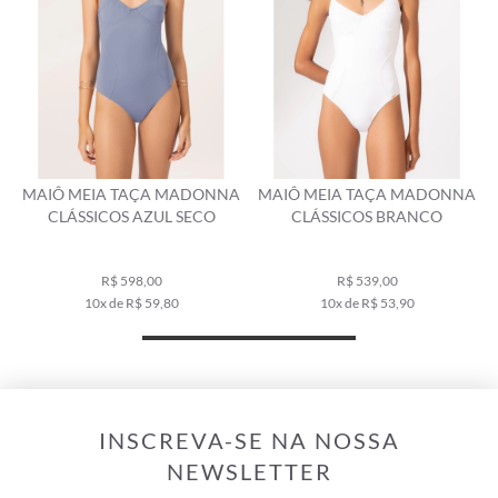
NA
MAIÔ MEIA TAÇA MADONNA
MAIÔ MEIA TAÇA MADONNA
CLÁSSICOS BRANCO
CLÁSSICOS CAFE
R$ 539,00
R$ 459,00
10x de R$ 53,90
9x de R$ 51,00
INSCREVA-SE NA NOSSA
NEWSLETTER