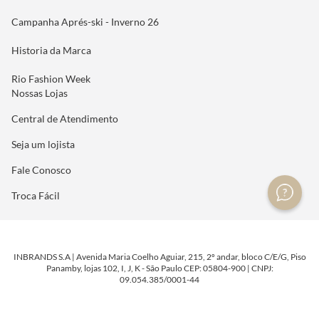
Campanha Aprés-ski - Inverno 26
Historia da Marca
Rio Fashion Week
Nossas Lojas
Central de Atendimento
Seja um lojista
Fale Conosco
Troca Fácil
INBRANDS S.A | Avenida Maria Coelho Aguiar, 215, 2º andar, bloco C/E/G, Piso
Panamby, lojas 102, I, J, K - São Paulo CEP: 05804-900 | CNPJ:
09.054.385/0001-44
DESENVOLVIDO POR
TECNOLOGIA