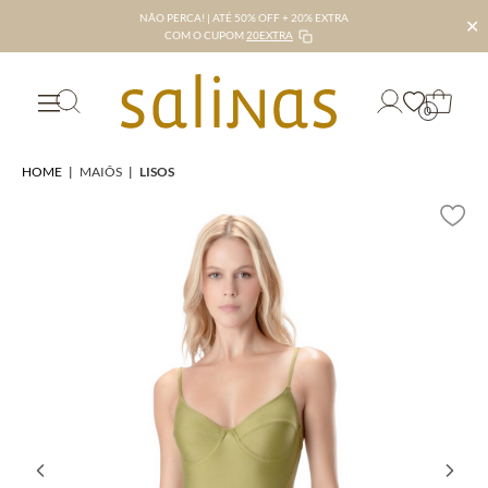
NÃO PERCA! | ATÉ 50% OFF + 20% EXTRA
✕
COM O CUPOM
20EXTRA
0
HOME
|
MAIÔS
|
LISOS