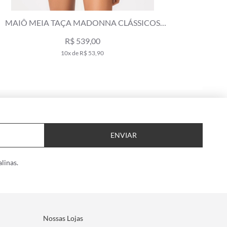
MAIÔ MEIA TAÇA MADONNA CLÁSSICOS
MAIÔ ME
BRANCO
R$ 539,00
10x de R$ 53,90
ENVIAR
linas.
Nossas Lojas