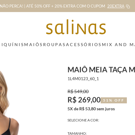
NÃO PERCA! | ATÉ 50% OFF + 20% EXTRA
COM O CUPOM
20EXTRA
BIQUÍNIS
MAIÔS
ROUPAS
ACESSÓRIOS
MIX AND 
MAIÔ MEIA TAÇA 
1L4M0123_60_1
R$ 549,00
R$ 269,00
51% OFF
5X de R$ 53,80 sem juros
SELECIONE A COR:
TAMANHO: