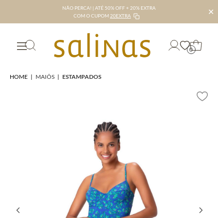
NÃO PERCA! | ATÉ 50% OFF + 20% EXTRA
✕
COM O CUPOM
20EXTRA
0
HOME
|
MAIÔS
|
ESTAMPADOS