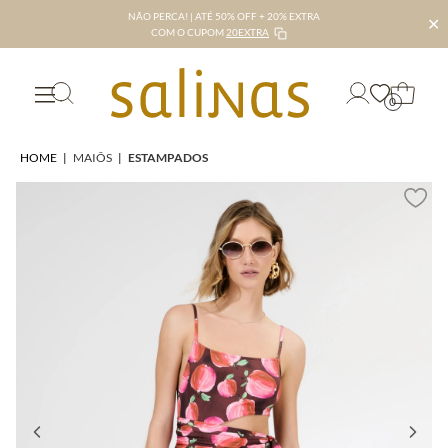
NÃO PERCA! | ATÉ 50% OFF + 20% EXTRA
✕
COM O CUPOM
20EXTRA
0
HOME
|
MAIÔS
|
ESTAMPADOS