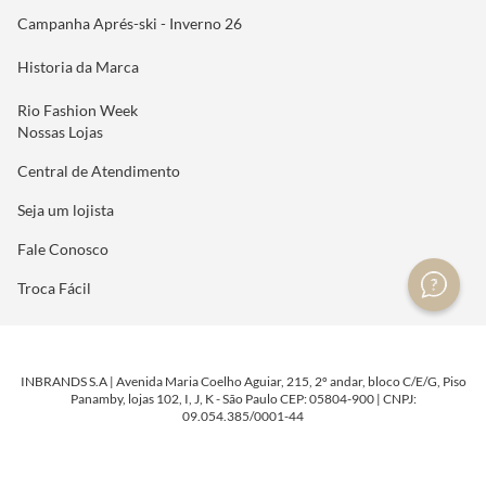
Campanha Aprés-ski - Inverno 26
Historia da Marca
Rio Fashion Week
Nossas Lojas
Central de Atendimento
Seja um lojista
Fale Conosco
Troca Fácil
INBRANDS S.A | Avenida Maria Coelho Aguiar, 215, 2º andar, bloco C/E/G, Piso
Panamby, lojas 102, I, J, K - São Paulo CEP: 05804-900 | CNPJ:
09.054.385/0001-44
DESENVOLVIDO POR
TECNOLOGIA