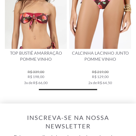
 AMARRAÇÃO
CALCINHA LACINHO JUNTO
CALCINHA RETA 
VINHO
POMME VINHO
POMME VI
9,00
R$ 219,00
R$ 199,00
8,00
R$ 129,00
R$ 119,00
 66,00
2x de R$ 64,50
2x de R$ 59,
INSCREVA-SE NA NOSSA
NEWSLETTER