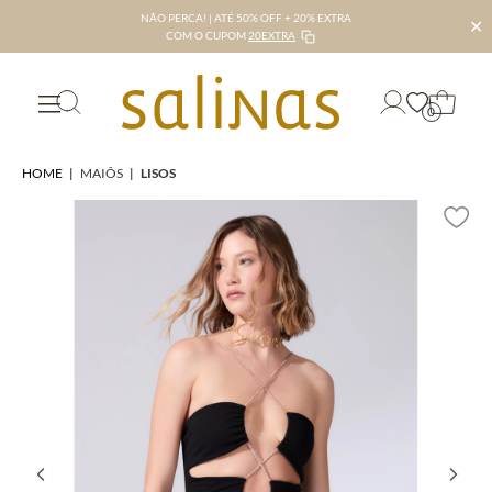
NÃO PERCA! | ATÉ 50% OFF + 20% EXTRA
✕
COM O CUPOM
20EXTRA
0
HOME
|
MAIÔS
|
LISOS