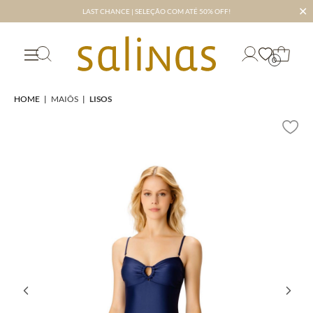
✕
LAST CHANCE | SELEÇÃO COM ATÉ 50% OFF!
0
HOME
|
MAIÔS
|
LISOS