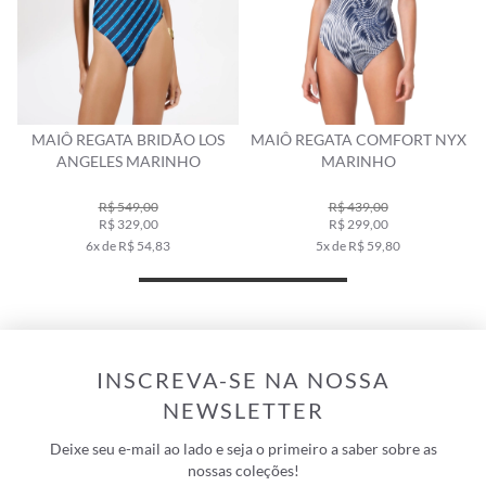
MAIÔ REGATA BRIDÃO LOS
MAIÔ REGATA COMFORT NYX
ANGELES MARINHO
MARINHO
R$ 549,00
R$ 439,00
R$ 329,00
R$ 299,00
6x de R$ 54,83
5x de R$ 59,80
INSCREVA-SE NA NOSSA
NEWSLETTER
Deixe seu e-mail ao lado e seja o primeiro a saber sobre as
nossas coleções!