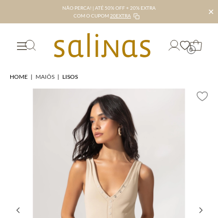
NÃO PERCA! | ATÉ 50% OFF + 20% EXTRA
✕
COM O CUPOM
20EXTRA
0
HOME
|
MAIÔS
|
LISOS