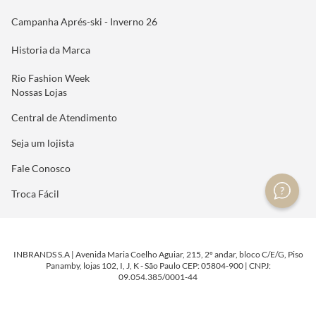
Campanha Aprés-ski - Inverno 26
Historia da Marca
Rio Fashion Week
Nossas Lojas
Central de Atendimento
Seja um lojista
Fale Conosco
Troca Fácil
INBRANDS S.A | Avenida Maria Coelho Aguiar, 215, 2º andar, bloco C/E/G, Piso
Panamby, lojas 102, I, J, K - São Paulo CEP: 05804-900 | CNPJ:
09.054.385/0001-44
DESENVOLVIDO POR
TECNOLOGIA