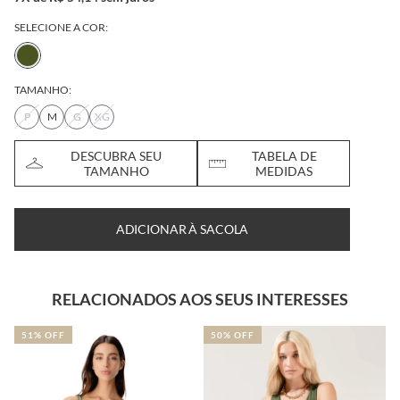
SELECIONE A COR:
TAMANHO:
P
M
G
XG
DESCUBRA SEU
TABELA DE
TAMANHO
MEDIDAS
ADICIONAR À SACOLA
RELACIONADOS AOS SEUS INTERESSES
51% OFF
50% OFF