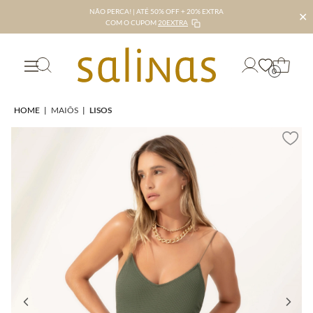
NÃO PERCA! | ATÉ 50% OFF + 20% EXTRA
✕
COM O CUPOM
20EXTRA
0
HOME
|
MAIÔS
|
LISOS