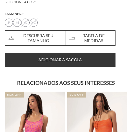
SELECIONE A COR:
TAMANHO:
P
M
G
XG
DESCUBRA SEU
TABELA DE
TAMANHO
MEDIDAS
ADICIONAR À SACOLA
RELACIONADOS AOS SEUS INTERESSES
51% OFF
30% OFF