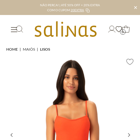
NÃO PERCA! | ATÉ 50% OFF + 20% EXTRA
✕
COM O CUPOM
20EXTRA
0
HOME
|
MAIÔS
|
LISOS