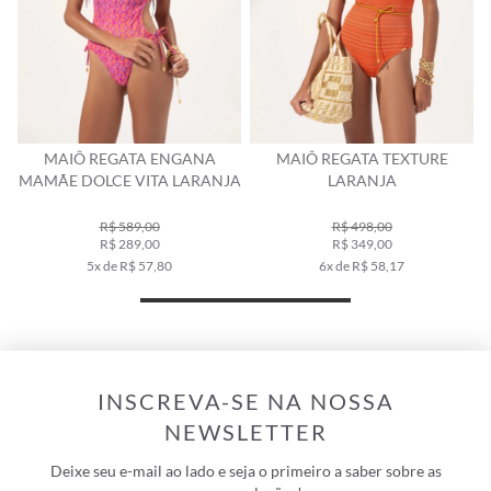
X
MAIÔ REGATA ENGANA
MAIÔ REGATA TEXTURE
MAMÃE DOLCE VITA LARANJA
LARANJA
R$ 589,00
R$ 498,00
R$ 289,00
R$ 349,00
5x de R$ 57,80
6x de R$ 58,17
INSCREVA-SE NA NOSSA
NEWSLETTER
Deixe seu e-mail ao lado e seja o primeiro a saber sobre as