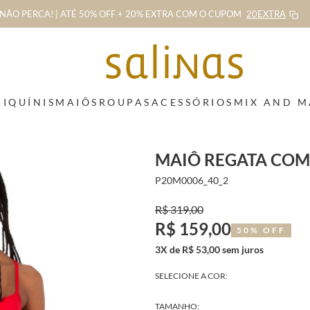
NÃO PERCA! | ATÉ 50% OFF + 20% EXTRA
COM O CUPOM
20EXTRA
BIQUÍNIS
MAIÔS
ROUPAS
ACESSÓRIOS
MIX AND 
MAIÔ REGATA COM
P20M0006_40_2
R$ 319,00
R$ 159,00
50% OFF
3X de R$ 53,00 sem juros
SELECIONE A COR:
TAMANHO: