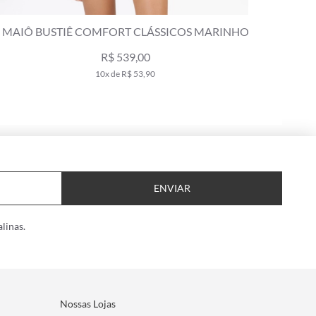
AIÔ BUSTIÊ COMFORT CLÁSSICOS MARINHO
MAIÔ B
R$ 539,00
10x de R$ 53,90
ENVIAR
linas.
Nossas Lojas