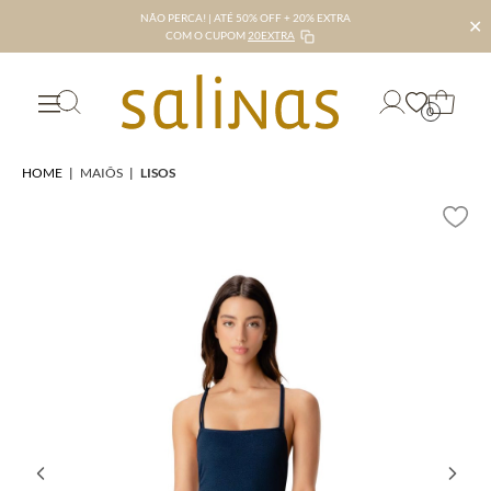
NÃO PERCA! | ATÉ 50% OFF + 20% EXTRA
✕
COM O CUPOM
20EXTRA
0
HOME
|
MAIÔS
|
LISOS