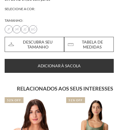
SELECIONE A COR:
TAMANHO:
P
M
G
XG
DESCUBRA SEU
TABELA DE
TAMANHO
MEDIDAS
ADICIONAR À SACOLA
RELACIONADOS AOS SEUS INTERESSES
52% OFF
51% OFF