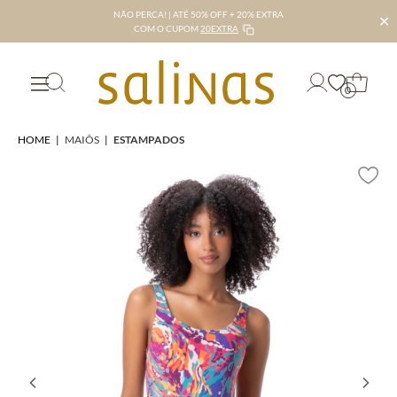
NÃO PERCA! | ATÉ 50% OFF + 20% EXTRA
✕
COM O CUPOM
20EXTRA
0
HOME
|
MAIÔS
|
ESTAMPADOS