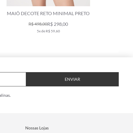
MAIÔ DECOTE RETO MINIMAL PRETO
MAIÔ 
R$ 298,00
R$ 498,00
5x de R$ 59,60
ENVIAR
linas.
Nossas Lojas