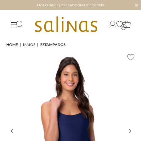
✕
LAST CHANCE | SELEÇÃO COM ATÉ 50% OFF!
0
HOME
|
MAIÔS
|
ESTAMPADOS