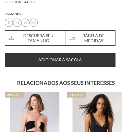
SELECIONE A COR:
TAMANHO:
P
M
G
XG
DESCUBRA SEU
TABELA DE
TAMANHO
MEDIDAS
ADICIONAR À SACOLA
RELACIONADOS AOS SEUS INTERESSES
30% OFF
41% OFF