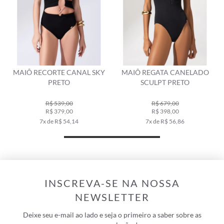
I
MAIÔ RECORTE CANAL SKY
MAIÔ REGATA CANELADO
PRETO
SCULPT PRETO
R$ 539,00
R$ 679,00
R$ 379,00
R$ 398,00
7x de R$ 54,14
7x de R$ 56,86
INSCREVA-SE NA NOSSA
NEWSLETTER
Deixe seu e-mail ao lado e seja o primeiro a saber sobre as