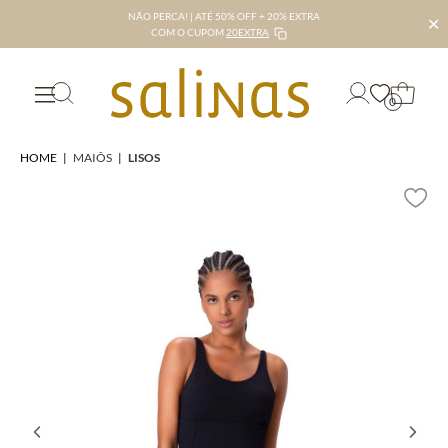
NÃO PERCA! | ATÉ 50% OFF + 20% EXTRA
✕
COM O CUPOM
20EXTRA
0
HOME
|
MAIÔS
|
LISOS