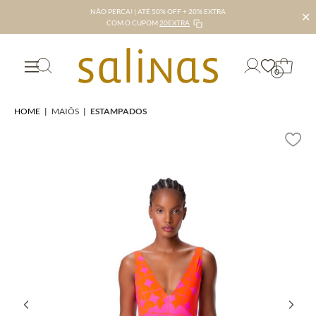
NÃO PERCA! | ATÉ 50% OFF + 20% EXTRA
✕
COM O CUPOM
20EXTRA
0
HOME
|
MAIÔS
|
ESTAMPADOS