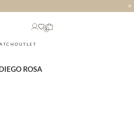
✕
0
MATCH
OUTLET
 DIEGO ROSA