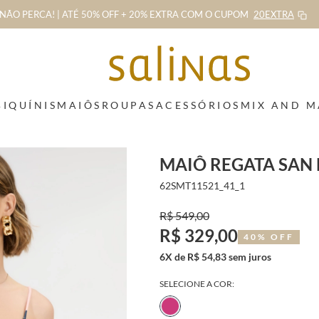
NÃO PERCA! | ATÉ 50% OFF + 20% EXTRA
COM O CUPOM
20EXTRA
BIQUÍNIS
MAIÔS
ROUPAS
ACESSÓRIOS
MIX AND 
MAIÔ REGATA SAN
62SMT11521_41_1
R$ 549,00
R$ 329,00
40% OFF
6X de R$ 54,83 sem juros
SELECIONE A COR: