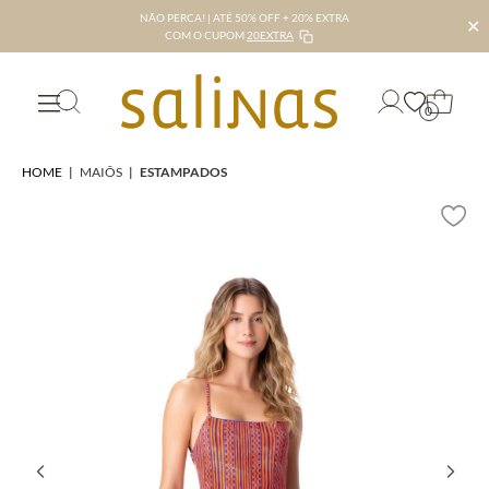
NÃO PERCA! | ATÉ 50% OFF + 20% EXTRA
✕
COM O CUPOM
20EXTRA
0
HOME
|
MAIÔS
|
ESTAMPADOS