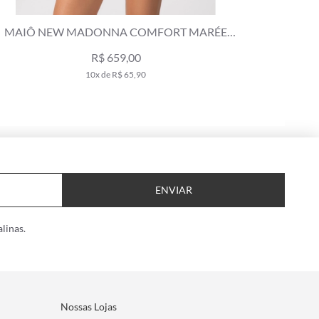
MAIÔ NEW MADONNA COMFORT MARÉE
TOP ME
AMARELO MANTEIGA
R$ 659,00
10x de R$ 65,90
ENVIAR
linas.
Nossas Lojas