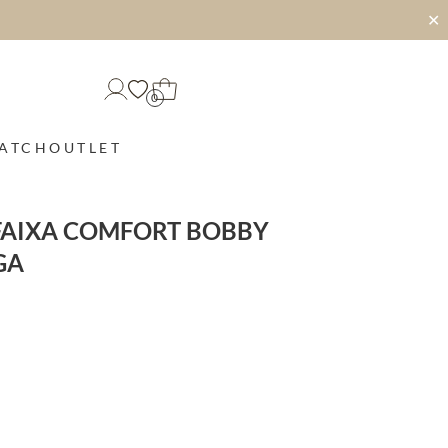
✕
0
MATCH
OUTLET
FAIXA COMFORT BOBBY
GA