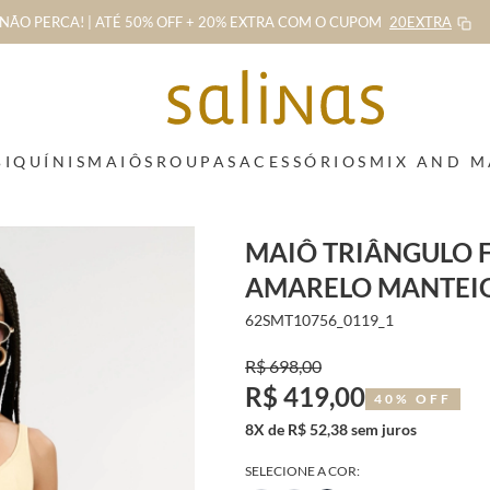
NÃO PERCA! | ATÉ 50% OFF + 20% EXTRA
COM O CUPOM
20EXTRA
BIQUÍNIS
MAIÔS
ROUPAS
ACESSÓRIOS
MIX AND 
MAIÔ TRIÂNGULO 
AMARELO MANTEI
62SMT10756_0119_1
R$ 698,00
R$ 419,00
40% OFF
8X de R$ 52,38 sem juros
SELECIONE A COR: