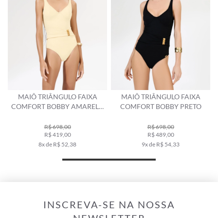
MAIÔ TRIÂNGULO FAIXA
MAIÔ BUSTIÊ AMARRAÇÕES
O
COMFORT BOBBY PRETO
BOBBY BRANCO
R$ 698,00
R$ 489,00
R$ 698,00
9x de R$ 54,33
10x de R$ 69,80
INSCREVA-SE NA NOSSA