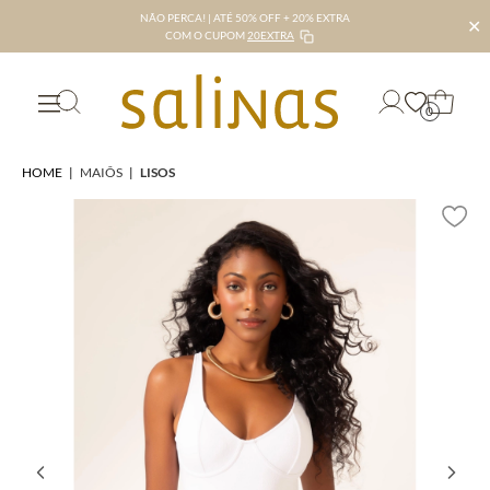
NÃO PERCA! | ATÉ 50% OFF + 20% EXTRA
✕
COM O CUPOM
20EXTRA
0
HOME
|
MAIÔS
|
LISOS