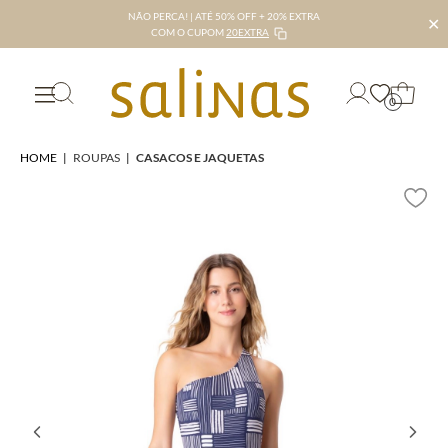
NÃO PERCA! | ATÉ 50% OFF + 20% EXTRA
✕
COM O CUPOM
20EXTRA
0
HOME
|
ROUPAS
|
CASACOS E JAQUETAS