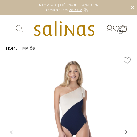
NÃO PERCA! | ATÉ 50% OFF + 20% EXTRA
✕
COM O CUPOM
20EXTRA
0
HOME
|
MAIÔS