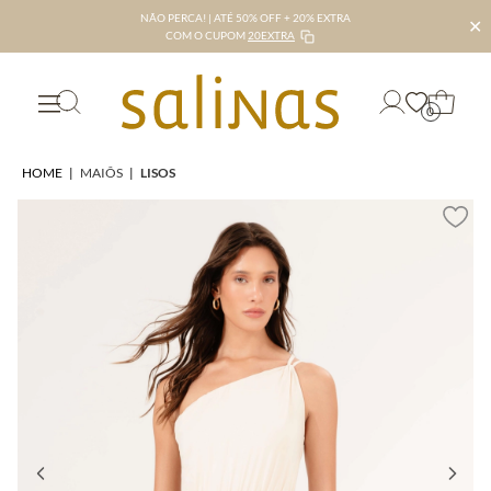
NÃO PERCA! | ATÉ 50% OFF + 20% EXTRA
✕
COM O CUPOM
20EXTRA
0
HOME
|
MAIÔS
|
LISOS