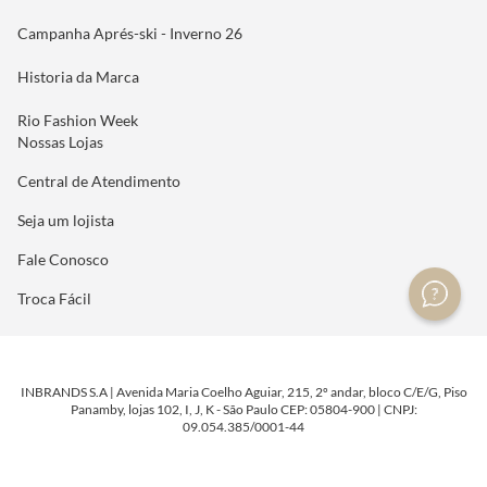
Campanha Aprés-ski - Inverno 26
Historia da Marca
Rio Fashion Week
Nossas Lojas
Central de Atendimento
Seja um lojista
Fale Conosco
Troca Fácil
INBRANDS S.A | Avenida Maria Coelho Aguiar, 215, 2º andar, bloco C/E/G, Piso
Panamby, lojas 102, I, J, K - São Paulo CEP: 05804-900 | CNPJ:
09.054.385/0001-44
DESENVOLVIDO POR
TECNOLOGIA