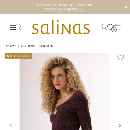
NÃO PERCA! | ATÉ 50% OFF + 20% EXTRA
✕
COM O CUPOM
20EXTRA
0
HOME
|
ROUPAS
|
SHORTS
NOVIDADE