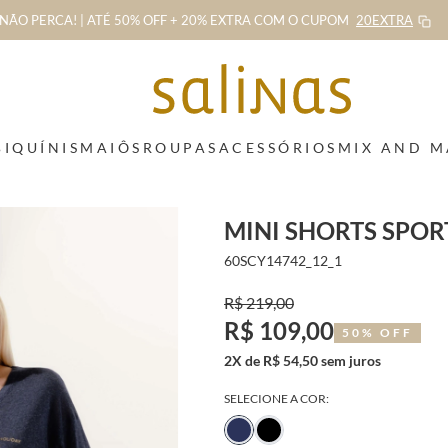
NÃO PERCA! | ATÉ 50% OFF + 20% EXTRA
COM O CUPOM
20EXTRA
BIQUÍNIS
MAIÔS
ROUPAS
ACESSÓRIOS
MIX AND 
MINI SHORTS SPO
60SCY14742_12_1
R$ 219,00
R$ 109,00
50% OFF
2X de R$ 54,50 sem juros
SELECIONE A COR: