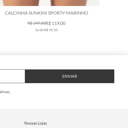
CALCINHA SUNKINI SPORTY MARINHO
M
R$ 119,00
R$ 249,00
2x de R$ 59,50
ENVIAR
linas.
Nossas Lojas