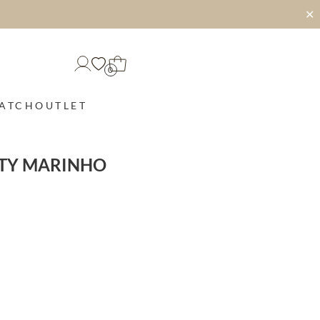
✕
0
MATCH
OUTLET
RTY MARINHO