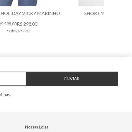
SHORT MOLETOM SALINAS CLUB MARINHO
R$ 259,00
R$ 439,00
5x de R$ 51,80
ENVIAR
linas.
Nossas Lojas