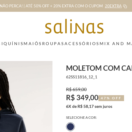
NÃO PERCA! | ATÉ 50% OFF + 20% EXTRA
COM O CUPOM
20EXTRA
BIQUÍNIS
MAIÔS
ROUPAS
ACESSÓRIOS
MIX AND 
MOLETOM COM CA
62SS11816_12_1
R$ 659,00
R$ 349,00
47% OFF
6X de R$ 58,17 sem juros
SELECIONE A COR: