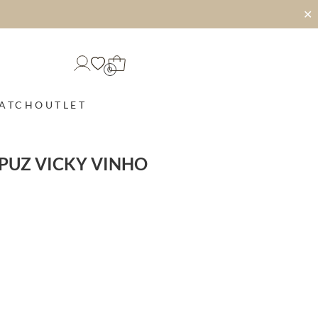
✕
0
MATCH
OUTLET
UZ VICKY VINHO