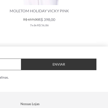
MOLETOM HOLIDAY VICKY PINK
S
R$ 398,00
R$ 659,00
7x de R$ 56,86
ENVIAR
linas.
Nossas Lojas