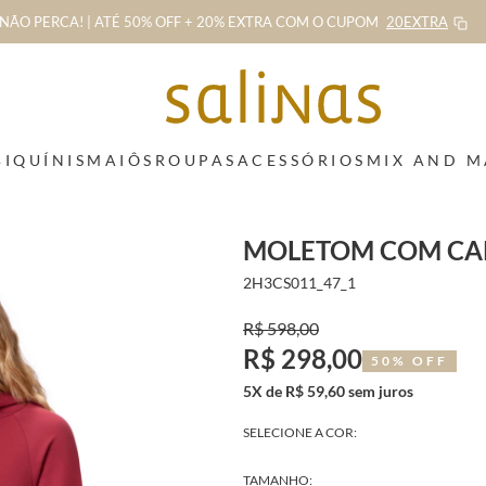
NÃO PERCA! | ATÉ 50% OFF + 20% EXTRA
COM O CUPOM
20EXTRA
BIQUÍNIS
MAIÔS
ROUPAS
ACESSÓRIOS
MIX AND 
MOLETOM COM CAP
2H3CS011_47_1
R$ 598,00
R$ 298,00
50% OFF
5X de R$ 59,60 sem juros
SELECIONE A COR:
TAMANHO: