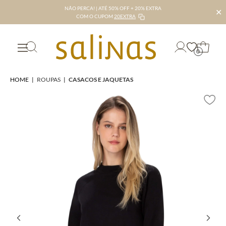
NÃO PERCA! | ATÉ 50% OFF + 20% EXTRA
✕
COM O CUPOM
20EXTRA
0
HOME
|
ROUPAS
|
CASACOS E JAQUETAS