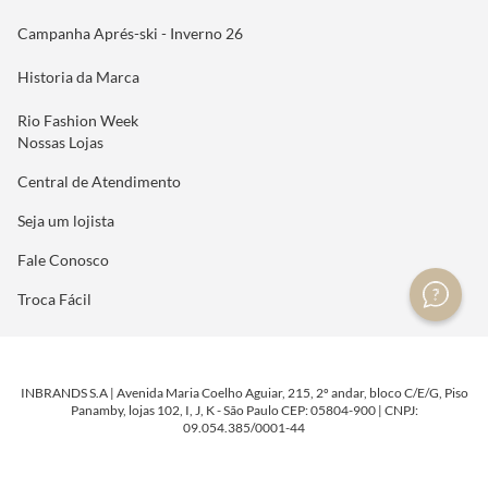
Campanha Aprés-ski - Inverno 26
Historia da Marca
Rio Fashion Week
Nossas Lojas
Central de Atendimento
Seja um lojista
Fale Conosco
Troca Fácil
INBRANDS S.A | Avenida Maria Coelho Aguiar, 215, 2º andar, bloco C/E/G, Piso
Panamby, lojas 102, I, J, K - São Paulo CEP: 05804-900 | CNPJ:
09.054.385/0001-44
DESENVOLVIDO POR
TECNOLOGIA