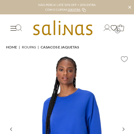
NÃO PERCA! | ATÉ 50% OFF + 20% EXTRA
✕
COM O CUPOM
20EXTRA
0
HOME
|
ROUPAS
|
CASACOS E JAQUETAS