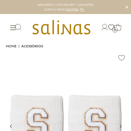
NÃO PERCA! | ATÉ 50% OFF + 20% EXTRA
✕
COM O CUPOM
20EXTRA
0
HOME
|
ACESSÓRIOS