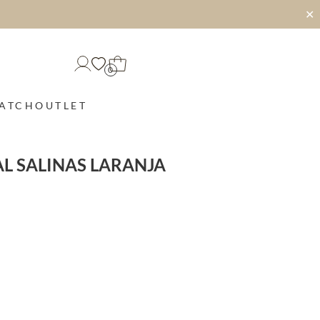
✕
0
MATCH
OUTLET
AL SALINAS LARANJA