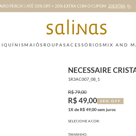
NÃO PERCA! | ATÉ 50% OFF + 20% EXTRA
COM O CUPOM
20EXTRA
BIQUÍNIS
MAIÔS
ROUPAS
ACESSÓRIOS
MIX AND 
NECESSAIRE CRIST
1R3AC007_08_1
R$ 79,00
R$ 49,00
38% OFF
1X de R$ 49,00 sem juros
SELECIONE A COR:
TAMANHO: