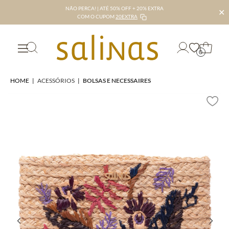
NÃO PERCA! | ATÉ 50% OFF + 20% EXTRA
✕
COM O CUPOM
20EXTRA
0
HOME
|
ACESSÓRIOS
|
BOLSAS E NECESSAIRES