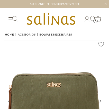
✕
LAST CHANCE | SELEÇÃO COM ATÉ 50% OFF!
0
HOME
|
ACESSÓRIOS
|
BOLSAS E NECESSAIRES