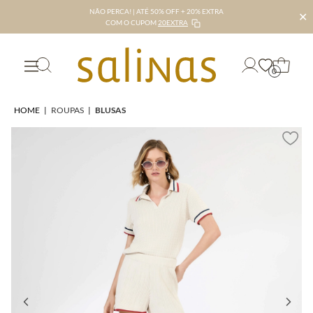
NÃO PERCA! | ATÉ 50% OFF + 20% EXTRA
✕
COM O CUPOM
20EXTRA
0
HOME
|
ROUPAS
|
BLUSAS