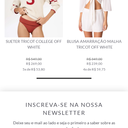
F
SUETER TRICOT COLLEGE OFF
BLUSA AMARRAÇÃO MALHA
WHITE
TRICOT OFF WHITE
R$ 549,00
R$ 349,00
R$ 269,00
R$ 239,00
5x de R$ 53,80
4x de R$ 59,75
INSCREVA-SE NA NOSSA
NEWSLETTER
Deixe seu e-mail ao lado e seja o primeiro a saber sobre as