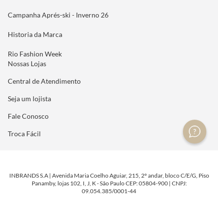
Campanha Aprés-ski - Inverno 26
Historia da Marca
Rio Fashion Week
Nossas Lojas
Central de Atendimento
Seja um lojista
Fale Conosco
Troca Fácil
INBRANDS S.A | Avenida Maria Coelho Aguiar, 215, 2º andar, bloco C/E/G, Piso
Panamby, lojas 102, I, J, K - São Paulo CEP: 05804-900 | CNPJ:
09.054.385/0001-44
DESENVOLVIDO POR
TECNOLOGIA