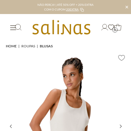
NÃO PERCA! | ATÉ 50% OFF + 20% EXTRA
✕
COM O CUPOM
20EXTRA
0
HOME
|
ROUPAS
|
BLUSAS