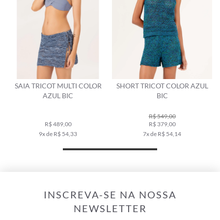
L
SAIA TRICOT MULTI COLOR
SHORT TRICOT COLOR AZUL
AZUL BIC
BIC
R$ 549,00
R$ 489,00
R$ 379,00
9x de R$ 54,33
7x de R$ 54,14
INSCREVA-SE NA NOSSA
NEWSLETTER