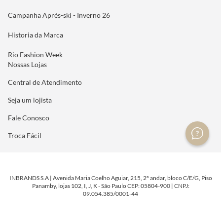
Campanha Aprés-ski - Inverno 26
Historia da Marca
Rio Fashion Week
Nossas Lojas
Central de Atendimento
Seja um lojista
Fale Conosco
Troca Fácil
INBRANDS S.A | Avenida Maria Coelho Aguiar, 215, 2º andar, bloco C/E/G, Piso
Panamby, lojas 102, I, J, K - São Paulo CEP: 05804-900 | CNPJ:
09.054.385/0001-44
DESENVOLVIDO POR
TECNOLOGIA