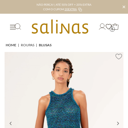
NÃO PERCA! | ATÉ 50% OFF + 20% EXTRA
✕
COM O CUPOM
20EXTRA
0
HOME
|
ROUPAS
|
BLUSAS