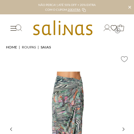
NÃO PERCA! | ATÉ 50% OFF + 20% EXTRA
✕
COM O CUPOM
20EXTRA
0
HOME
|
ROUPAS
|
SAIAS