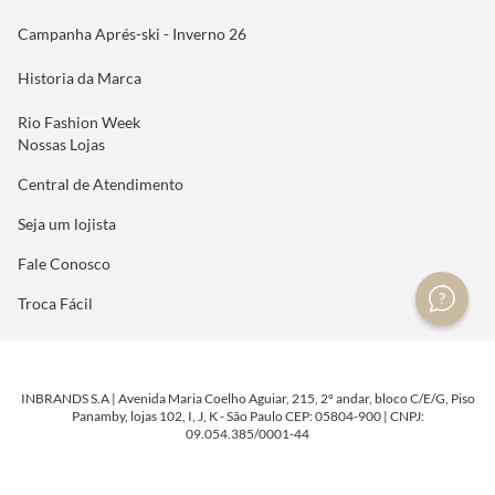
Campanha Aprés-ski - Inverno 26
Historia da Marca
Rio Fashion Week
Nossas Lojas
Central de Atendimento
Seja um lojista
Fale Conosco
Troca Fácil
INBRANDS S.A | Avenida Maria Coelho Aguiar, 215, 2º andar, bloco C/E/G, Piso
Panamby, lojas 102, I, J, K - São Paulo CEP: 05804-900 | CNPJ:
09.054.385/0001-44
DESENVOLVIDO POR
TECNOLOGIA