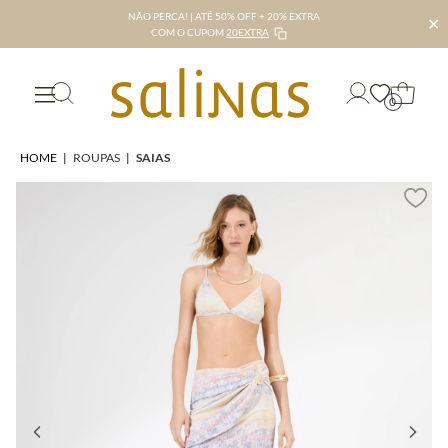
NÃO PERCA! | ATÉ 50% OFF + 20% EXTRA
✕
COM O CUPOM
20EXTRA
0
HOME
|
ROUPAS
|
SAIAS