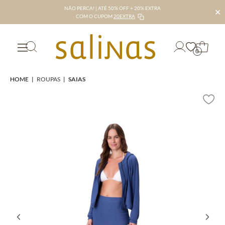
NÃO PERCA! | ATÉ 50% OFF + 20% EXTRA
✕
COM O CUPOM
20EXTRA
0
HOME
|
ROUPAS
|
SAIAS