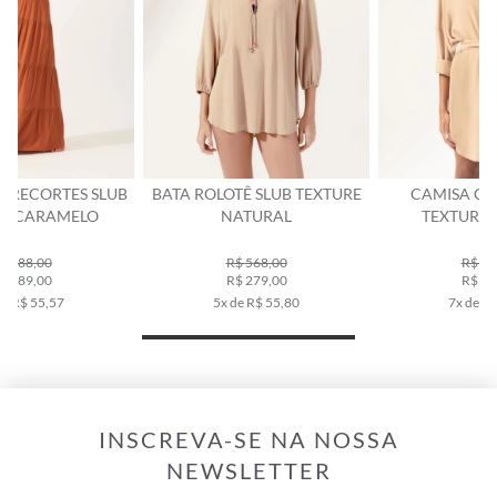
B
BATA ROLOTÊ SLUB TEXTURE
CAMISA CECILIA SLUB
NATURAL
TEXTURE NATURAL
R$ 568,00
R$ 758,00
R$ 279,00
R$ 379,00
5x de R$ 55,80
7x de R$ 54,14
INSCREVA-SE NA NOSSA
NEWSLETTER