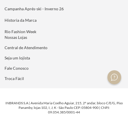
Campanha Aprés-ski - Inverno 26
Historia da Marca
Rio Fashion Week
Nossas Lojas
Central de Atendimento
Seja um lojista
Fale Conosco
Troca Fácil
INBRANDS S.A | Avenida Maria Coelho Aguiar, 215, 2º andar, bloco C/E/G, Piso
Panamby, lojas 102, I, J, K - São Paulo CEP: 05804-900 | CNPJ:
09.054.385/0001-44
DESENVOLVIDO POR
TECNOLOGIA