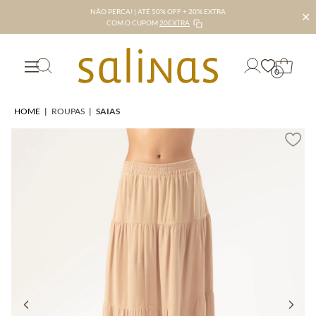
NÃO PERCA! | ATÉ 50% OFF + 20% EXTRA
✕
COM O CUPOM
20EXTRA
0
HOME
|
ROUPAS
|
SAIAS