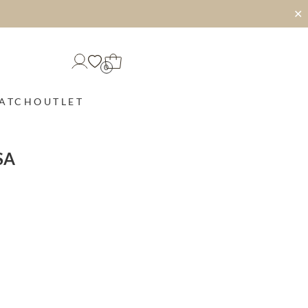
✕
0
MATCH
OUTLET
SA