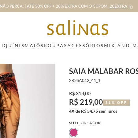
NÃO PERCA! | ATÉ 50% OFF + 20% EXTRA
COM O CUPOM
20EXTRA
BIQUÍNIS
MAIÔS
ROUPAS
ACESSÓRIOS
MIX AND 
SAIA MALABAR RO
2R2SA012_41_1
R$ 318,00
R$ 219,00
31% OFF
4X de R$ 54,75 sem juros
SELECIONE A COR: