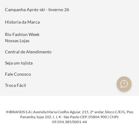
Campanha Aprés-ski - Inverno 26
Historia da Marca
Rio Fashion Week
Nossas Lojas
Central de Atendimento
Seja um lojista
Fale Conosco
Troca Fácil
INBRANDS S.A | Avenida Maria Coelho Aguiar, 215, 2º andar, bloco C/E/G, Piso
Panamby, lojas 102, I, J, K - São Paulo CEP: 05804-900 | CNPJ:
09.054.385/0001-44
DESENVOLVIDO POR
TECNOLOGIA