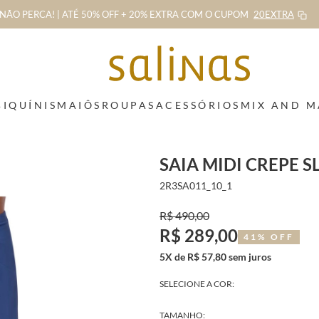
NÃO PERCA! | ATÉ 50% OFF + 20% EXTRA
COM O CUPOM
20EXTRA
BIQUÍNIS
MAIÔS
ROUPAS
ACESSÓRIOS
MIX AND 
SAIA MIDI CREPE S
2R3SA011_10_1
R$ 490,00
R$ 289,00
41% OFF
5X de R$ 57,80 sem juros
SELECIONE A COR:
TAMANHO: