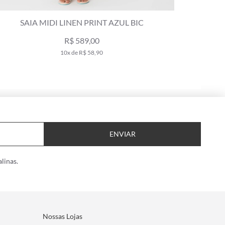
SAIA MIDI ROLOTÊ SOCIAL LINEN AZUL BIC
SAIA R
R$ 449,00
R$ 840,00
8x de R$ 56,12
ENVIAR
linas.
Nossas Lojas