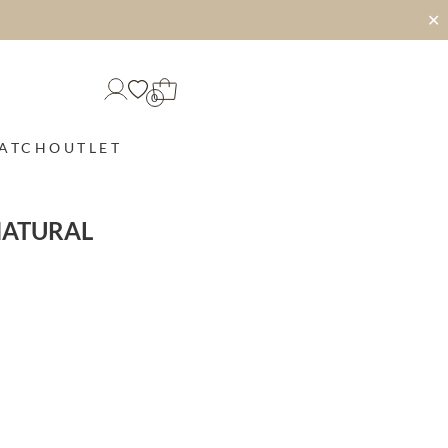
✕
0
MATCH
OUTLET
NATURAL