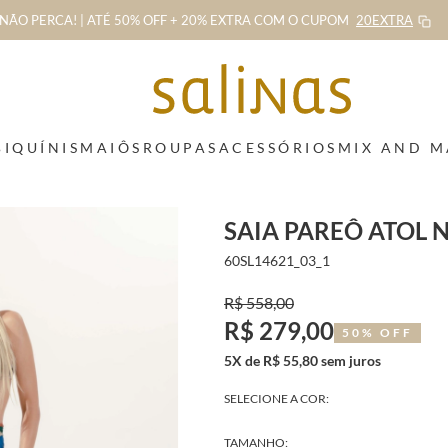
NÃO PERCA! | ATÉ 50% OFF + 20% EXTRA
COM O CUPOM
20EXTRA
BIQUÍNIS
MAIÔS
ROUPAS
ACESSÓRIOS
MIX AND 
SAIA PAREÔ ATOL 
60SL14621_03_1
R$ 558,00
R$ 279,00
50% OFF
5X de R$ 55,80 sem juros
SELECIONE A COR:
TAMANHO: