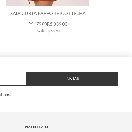
SAIA CURTA PAREÔ TRICOT TELHA
SAI
R$ 339,00
R$ 479,00
6x de R$ 56,50
ENVIAR
linas.
Nossas Lojas