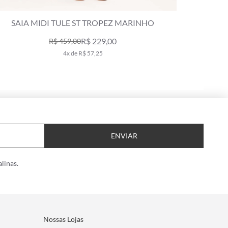
SAIA MIDI TULE ST TROPEZ MARINHO
SAIA 
R$ 229,00
R$ 459,00
4x de R$ 57,25
ENVIAR
linas.
Nossas Lojas