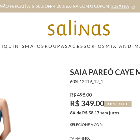
NÃO PERCA! | ATÉ 50% OFF + 20% EXTRA
COM O CUPOM
20EXTRA
BIQUÍNIS
MAIÔS
ROUPAS
ACESSÓRIOS
MIX AND 
SAIA PAREÔ CAYE
60SL12419_12_1
R$ 498,00
R$ 349,00
30% OFF
6X de R$ 58,17 sem juros
SELECIONE A COR:
TAMANHO: