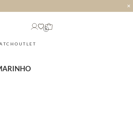
✕
0
MATCH
OUTLET
 MARINHO