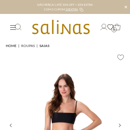
NÃO PERCA! | ATÉ 50% OFF + 20% EXTRA
✕
COM O CUPOM
20EXTRA
0
HOME
|
ROUPAS
|
SAIAS