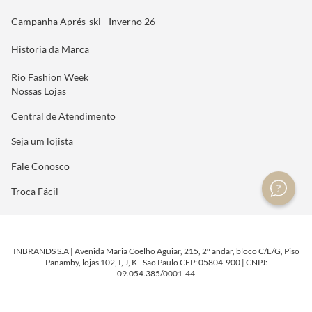
Campanha Aprés-ski - Inverno 26
Historia da Marca
Rio Fashion Week
Nossas Lojas
Central de Atendimento
Seja um lojista
Fale Conosco
Troca Fácil
INBRANDS S.A | Avenida Maria Coelho Aguiar, 215, 2º andar, bloco C/E/G, Piso
Panamby, lojas 102, I, J, K - São Paulo CEP: 05804-900 | CNPJ:
09.054.385/0001-44
DESENVOLVIDO POR
TECNOLOGIA