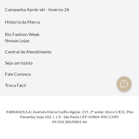
Campanha Aprés-ski - Inverno 26
Historia da Marca
Rio Fashion Week
Nossas Lojas
Central de Atendimento
Seja um lojista
Fale Conosco
Troca Fácil
INBRANDS S.A | Avenida Maria Coelho Aguiar, 215, 2º andar, bloco C/E/G, Piso
Panamby, lojas 102, I, J, K - São Paulo CEP: 05804-900 | CNPJ:
09.054.385/0001-44
DESENVOLVIDO POR
TECNOLOGIA