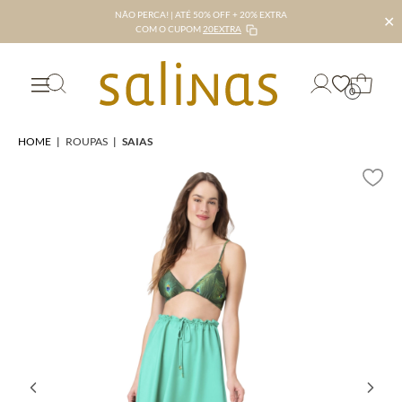
NÃO PERCA! | ATÉ 50% OFF + 20% EXTRA
✕
COM O CUPOM
20EXTRA
0
HOME
|
ROUPAS
|
SAIAS